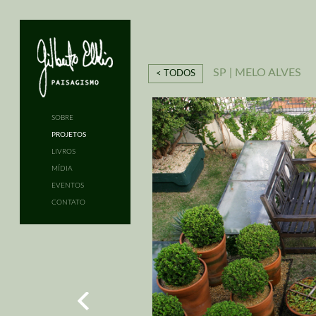
SP | MELO ALVES
< TODOS
SOBRE
PROJETOS
LIVROS
MÍDIA
EVENTOS
CONTATO