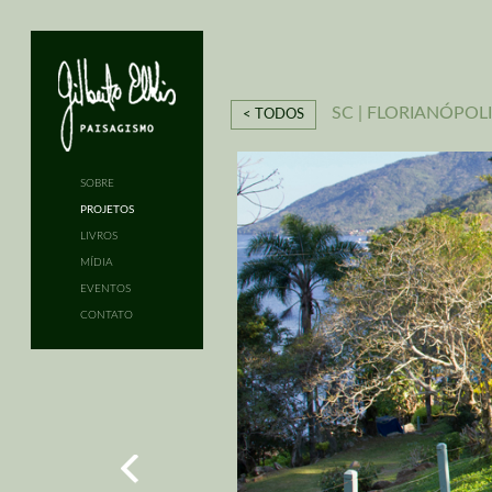
SC | FLORIANÓPOLI
< TODOS
SOBRE
PROJETOS
LIVROS
MÍDIA
EVENTOS
CONTATO