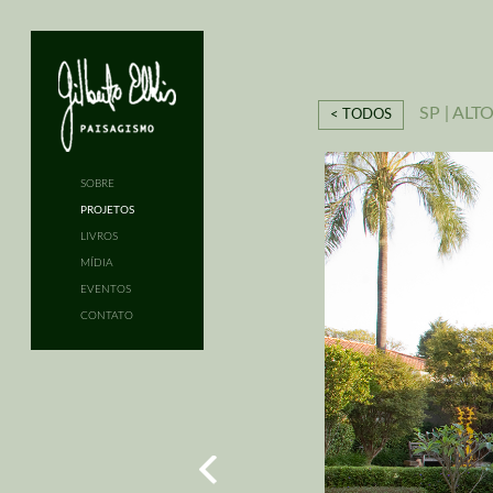
SP | ALT
< TODOS
SOBRE
PROJETOS
LIVROS
MÍDIA
EVENTOS
CONTATO