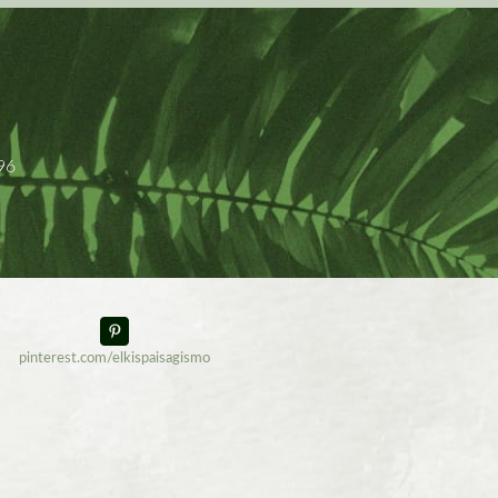
96
pinterest.com/elkispaisagismo