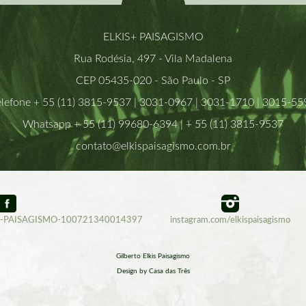
ELKIS+ PAISAGISMO
Rua Rodésia, 497 - Vila Madalena
CEP 05435-020 - São Paulo - SP
elefone + 55 (11) 3815-9537 | 3031-0967 | 3031-1710 | 3015-55
Whatsapp + 55 (11) 99680-6394 | + 55 (11) 3815-9537
contato@elkispaisagismo.com.br
IS-PAISAGISMO-100721340014397
instagram.com/elkispaisagismo
Gilberto Elkis Paisagismo
Design by Casa das Três